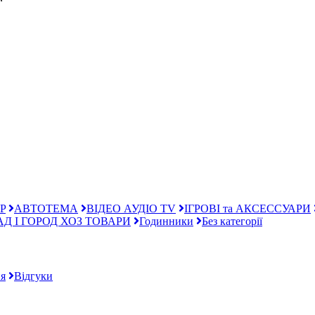
“
P
АВТОТЕМА
ВІДЕО АУДІО TV
ІГРОВІ та АКСЕССУАРИ
АД І ГОРОД ХОЗ ТОВАРИ
Годинники
Без категорії
я
Відгуки