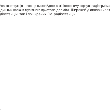
ійна конструкція – все це ви знайдете в мініатюрному корпусі радіоприй
Широкий діапазон часто
 Відмінний варіант музичного пристрою для літа.
останцій, так і поширених FM-радіостанцій.