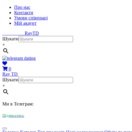
Про нас
Контакти
Умови співпраці
Мій акаунт
Ray
TD
Шукати
×
0
Ray
TD
Шукати
×
Ми в Телеграм:
Підписатись