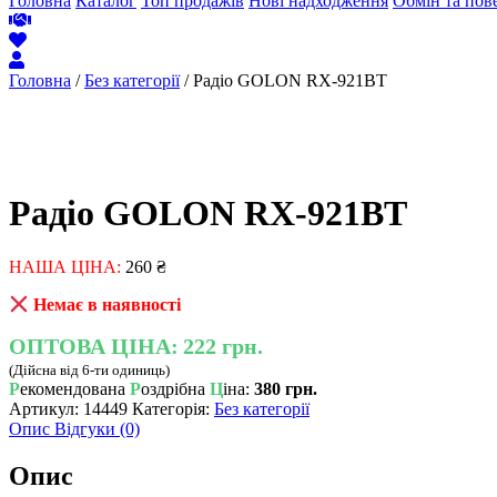
Головна
Каталог
Топ продажів
Нові надходження
Обмін та пов
Головна
/
Без категорії
/ Радіо GOLON RX-921BT
Радіо GOLON RX-921BT
НАША ЦІНА:
260
₴
Немає в наявності
ОПТОВА ЦІНА:
222 грн.
(Дійсна від 6-ти одиниць)
Р
екомендована
Р
оздрібна
Ц
іна:
380 грн.
Артикул:
14449
Категорія:
Без категорії
Опис
Відгуки (0)
Опис