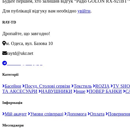
Будьте першим, хто залишив відгук “Радіо GOLON RX-921BT”
Для публікації відгуку вам необхідно
увійти
.
RAY-TD
Дропайте, що завгодно!
м. Одеса, вул. Базова 10
raytd@ukr.net
t.me/Ray_drop_opt
Категорії
Басейни
Посуд. Столові сервізи
Текстиль
ROZIA
TV SHO
ТА АКСЕСУАРИ
НАВУШНИКИ
Інше
ПОВЕР БАНКИ
С
Інформація
Мій акаунт
Умови співпраці
Допомога
Оплата
Поверненн
Месенджери