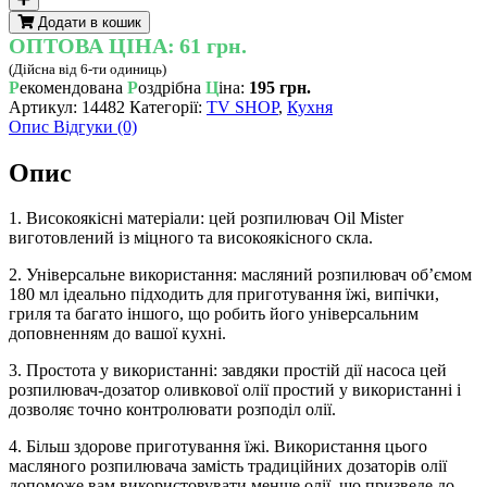
для
Додати в кошик
олії,
ОПТОВА ЦІНА:
61 грн.
180
(Дійсна від 6-ти одиниць)
мл,
Р
екомендована
Р
оздрібна
Ц
іна:
195 грн.
LY-
Артикул:
14482
Категорії:
TV SHOP
,
Кухня
347
Опис
Відгуки (0)
кількість
Опис
1. Високоякісні матеріали: цей розпилювач Oil Mister
виготовлений із міцного та високоякісного скла.
2. Універсальне використання: масляний розпилювач об’ємом
180 мл ідеально підходить для приготування їжі, випічки,
гриля та багато іншого, що робить його універсальним
доповненням до вашої кухні.
3. Простота у використанні: завдяки простій дії насоса цей
розпилювач-дозатор оливкової олії простий у використанні і
дозволяє точно контролювати розподіл олії.
4. Більш здорове приготування їжі. Використання цього
масляного розпилювача замість традиційних дозаторів олії
допоможе вам використовувати менше олії, що призведе до