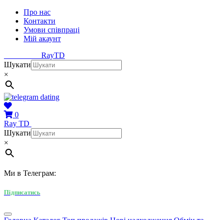
Про нас
Контакти
Умови співпраці
Мій акаунт
Ray
TD
Шукати
×
0
Ray
TD
Шукати
×
Ми в Телеграм:
Підписатись