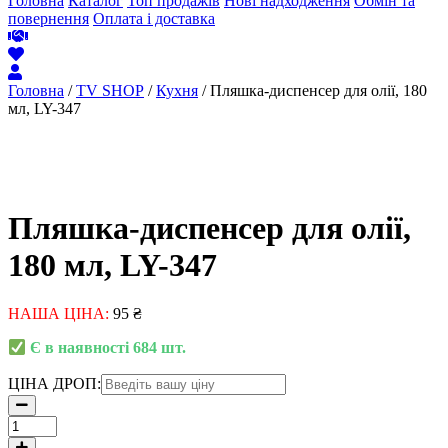
Головна
Каталог
Топ продажів
Нові надходження
Обмін та
повернення
Оплата і доставка
Головна
/
TV SHOP
/
Кухня
/ Пляшка-диспенсер для олії, 180
мл, LY-347
Пляшка-диспенсер для олії,
180 мл, LY-347
НАША ЦІНА:
95
₴
Є в наявності 684 шт.
ЦІНА ДРОП:
Пляшка-
диспенсер