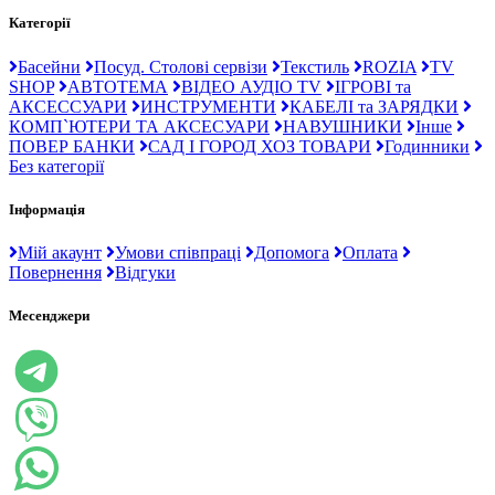
Категорії
Басейни
Посуд. Столові сервізи
Текстиль
ROZIA
TV
SHOP
АВТОТЕМА
ВІДЕО АУДІО TV
ІГРОВІ та
АКСЕССУАРИ
ИНСТРУМЕНТИ
КАБЕЛІ та ЗАРЯДКИ
КОМП`ЮТЕРИ ТА АКСЕСУАРИ
НАВУШНИКИ
Інше
ПОВЕР БАНКИ
САД І ГОРОД ХОЗ ТОВАРИ
Годинники
Без категорії
Інформація
Мій акаунт
Умови співпраці
Допомога
Оплата
Повернення
Відгуки
Месенджери