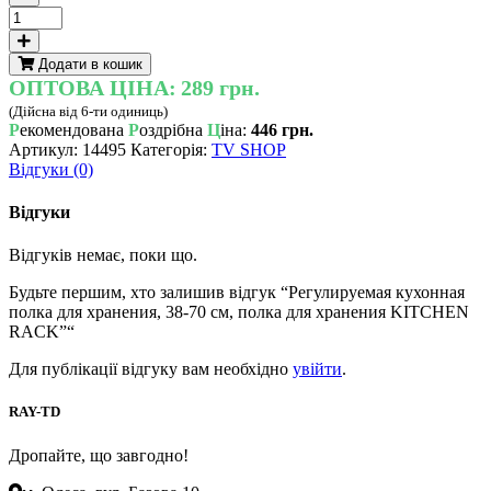
Регулируемая
кухонная
полка
Додати в кошик
для
ОПТОВА ЦІНА:
289 грн.
хранения,
(Дійсна від 6-ти одиниць)
38-
Р
екомендована
Р
оздрібна
Ц
іна:
446 грн.
70
Артикул:
14495
Категорія:
TV SHOP
см,
Відгуки (0)
полка
для
хранения
Відгуки
KITCHEN
RACK
Відгуків немає, поки що.
кількість
Будьте першим, хто залишив відгук “Регулируемая кухонная
полка для хранения, 38-70 см, полка для хранения KITCHEN
RACK”“
Для публікації відгуку вам необхідно
увійти
.
RAY-TD
Дропайте, що завгодно!