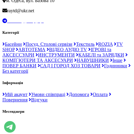
м. Одеса, вул. Базова 10
raytd@ukr.net
t.me/Ray_drop_opt
Категорії
Басейни
Посуд. Столові сервізи
Текстиль
ROZIA
TV
SHOP
АВТОТЕМА
ВІДЕО АУДІО TV
ІГРОВІ та
АКСЕССУАРИ
ИНСТРУМЕНТИ
КАБЕЛІ та ЗАРЯДКИ
КОМП`ЮТЕРИ ТА АКСЕСУАРИ
НАВУШНИКИ
Інше
ПОВЕР БАНКИ
САД І ГОРОД ХОЗ ТОВАРИ
Годинники
Без категорії
Інформація
Мій акаунт
Умови співпраці
Допомога
Оплата
Повернення
Відгуки
Месенджери