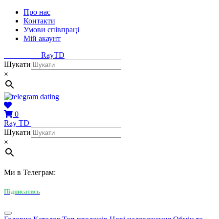
Про нас
Контакти
Умови співпраці
Мій акаунт
Ray
TD
Шукати
×
0
Ray
TD
Шукати
×
Ми в Телеграм:
Підписатись