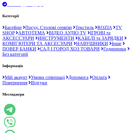
t.me/Ray_drop_opt
Категорії
Басейни
Посуд. Столові сервізи
Текстиль
ROZIA
TV
SHOP
АВТОТЕМА
ВІДЕО АУДІО TV
ІГРОВІ та
АКСЕССУАРИ
ИНСТРУМЕНТИ
КАБЕЛІ та ЗАРЯДКИ
КОМП`ЮТЕРИ ТА АКСЕСУАРИ
НАВУШНИКИ
Інше
ПОВЕР БАНКИ
САД І ГОРОД ХОЗ ТОВАРИ
Годинники
Без категорії
Інформація
Мій акаунт
Умови співпраці
Допомога
Оплата
Повернення
Відгуки
Месенджери