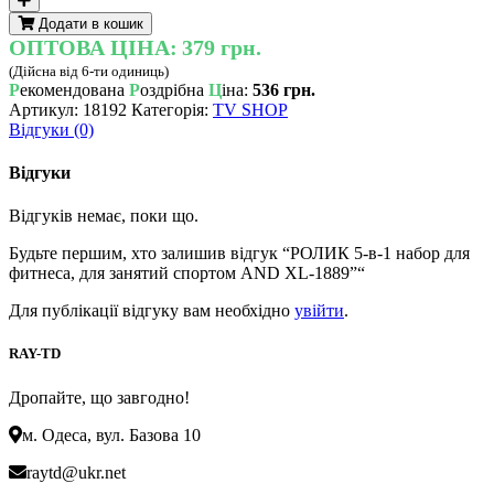
в-1
Додати в кошик
набор
ОПТОВА ЦІНА:
379 грн.
для
(Дійсна від 6-ти одиниць)
фитнеса,
Р
екомендована
Р
оздрібна
Ц
іна:
536 грн.
для
Артикул:
18192
Категорія:
TV SHOP
занятий
Відгуки (0)
спортом
AND
XL-
Відгуки
1889
кількість
Відгуків немає, поки що.
Будьте першим, хто залишив відгук “РОЛИК 5-в-1 набор для
фитнеса, для занятий спортом AND XL-1889”“
Для публікації відгуку вам необхідно
увійти
.
RAY-TD
Дропайте, що завгодно!
м. Одеса, вул. Базова 10
raytd@ukr.net