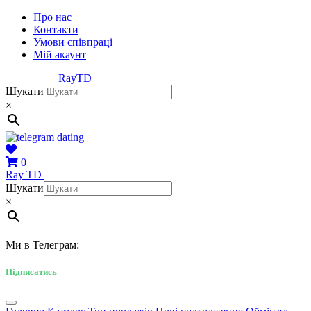
Про нас
Контакти
Умови співпраці
Мій акаунт
Ray
TD
Шукати
×
0
Ray
TD
Шукати
×
Ми в Телеграм:
Підписатись