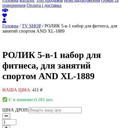
Головна
Каталог
Топ продажів
Нові надходження
Обмін та
повернення
Оплата і доставка
Головна
/
TV SHOP
/ РОЛИК 5-в-1 набор для фитнеса, для
занятий спортом AND XL-1889
РОЛИК 5-в-1 набор для
фитнеса, для занятий
спортом AND XL-1889
НАША ЦІНА:
411
₴
Є в наявності 281 шт.
ЦІНА ДРОП:
РОЛИК
5-