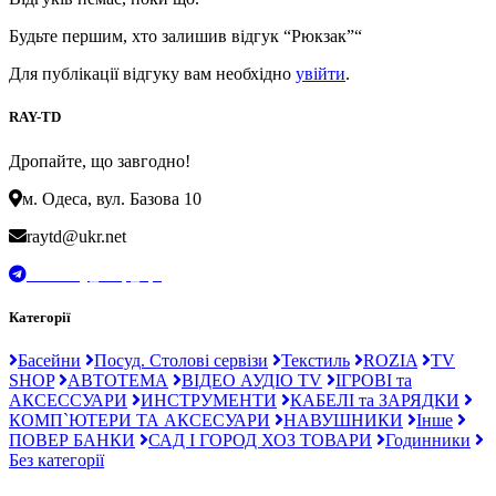
Будьте першим, хто залишив відгук “Рюкзак”“
Для публікації відгуку вам необхідно
увійти
.
RAY-TD
Дропайте, що завгодно!
м. Одеса, вул. Базова 10
raytd@ukr.net
t.me/Ray_drop_opt
Категорії
Басейни
Посуд. Столові сервізи
Текстиль
ROZIA
TV
SHOP
АВТОТЕМА
ВІДЕО АУДІО TV
ІГРОВІ та
АКСЕССУАРИ
ИНСТРУМЕНТИ
КАБЕЛІ та ЗАРЯДКИ
КОМП`ЮТЕРИ ТА АКСЕСУАРИ
НАВУШНИКИ
Інше
ПОВЕР БАНКИ
САД І ГОРОД ХОЗ ТОВАРИ
Годинники
Без категорії