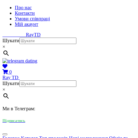
Про нас
Контакти
Умови співпраці
Мій акаунт
Ray
TD
Шукати
×
0
Ray
TD
Шукати
×
Ми в Телеграм:
Підписатись