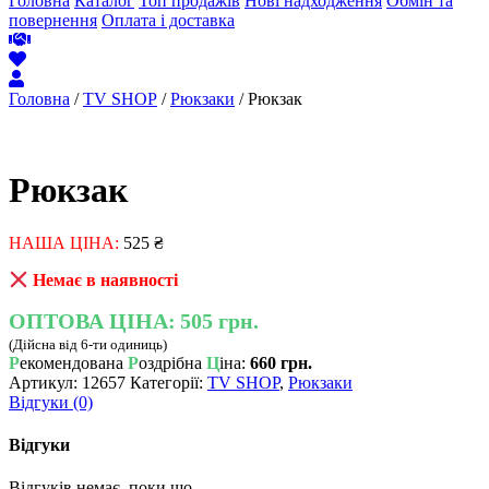
Головна
Каталог
Топ продажів
Нові надходження
Обмін та
повернення
Оплата і доставка
Головна
/
TV SHOP
/
Рюкзаки
/ Рюкзак
Рюкзак
НАША ЦІНА:
525
₴
Немає в наявності
ОПТОВА ЦІНА:
505 грн.
(Дійсна від 6-ти одиниць)
Р
екомендована
Р
оздрібна
Ц
іна:
660 грн.
Артикул:
12657
Категорії:
TV SHOP
,
Рюкзаки
Відгуки (0)
Відгуки
Відгуків немає, поки що.