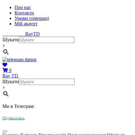
Про нас
Контакти
Умови співпраці
Мій акаунт
Ray
TD
Шукати
×
0
Ray
TD
Шукати
×
Ми в Телеграм:
Підписатись