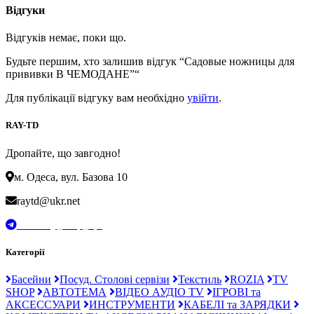
Відгуки
Відгуків немає, поки що.
Будьте першим, хто залишив відгук “Садовые ножницы для
прививки В ЧЕМОДАНЕ”“
Для публікації відгуку вам необхідно
увійти
.
RAY-TD
Дропайте, що завгодно!
м. Одеса, вул. Базова 10
raytd@ukr.net
t.me/Ray_drop_opt
Категорії
Басейни
Посуд. Столові сервізи
Текстиль
ROZIA
TV
SHOP
АВТОТЕМА
ВІДЕО АУДІО TV
ІГРОВІ та
АКСЕССУАРИ
ИНСТРУМЕНТИ
КАБЕЛІ та ЗАРЯДКИ