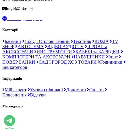
raytd@ukr.net
t.me/Ray_drop_opt
Категорії
Басейни
Посуд. Столові сервізи
Текстиль
ROZIA
TV
SHOP
АВТОТЕМА
ВІДЕО АУДІО TV
ІГРОВІ та
АКСЕССУАРИ
ИНСТРУМЕНТИ
КАБЕЛІ та ЗАРЯДКИ
КОМП`ЮТЕРИ ТА АКСЕСУАРИ
НАВУШНИКИ
Інше
ПОВЕР БАНКИ
САД І ГОРОД ХОЗ ТОВАРИ
Годинники
Без категорії
Інформація
Мій акаунт
Умови співпраці
Допомога
Оплата
Повернення
Відгуки
Месенджери