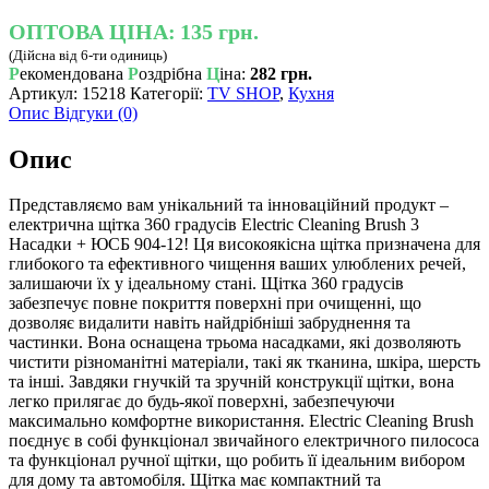
ОПТОВА ЦІНА:
135 грн.
(Дійсна від 6-ти одиниць)
Р
екомендована
Р
оздрібна
Ц
іна:
282 грн.
Артикул:
15218
Категорії:
TV SHOP
,
Кухня
Опис
Відгуки (0)
Опис
Представляємо вам унікальний та інноваційний продукт –
електрична щітка 360 градусів Electric Cleaning Brush 3
Насадки + ЮСБ 904-12! Ця високоякісна щітка призначена для
глибокого та ефективного чищення ваших улюблених речей,
залишаючи їх у ідеальному стані. Щітка 360 градусів
забезпечує повне покриття поверхні при очищенні, що
дозволяє видалити навіть найдрібніші забруднення та
частинки. Вона оснащена трьома насадками, які дозволяють
чистити різноманітні матеріали, такі як тканина, шкіра, шерсть
та інші. Завдяки гнучкій та зручній конструкції щітки, вона
легко прилягає до будь-якої поверхні, забезпечуючи
максимально комфортне використання. Electric Cleaning Brush
поєднує в собі функціонал звичайного електричного пилососа
та функціонал ручної щітки, що робить її ідеальним вибором
для дому та автомобіля. Щітка має компактний та