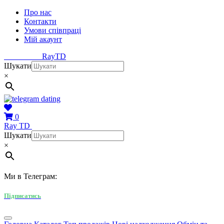
Про нас
Контакти
Умови співпраці
Мій акаунт
Ray
TD
Шукати
×
0
Ray
TD
Шукати
×
Ми в Телеграм:
Підписатись