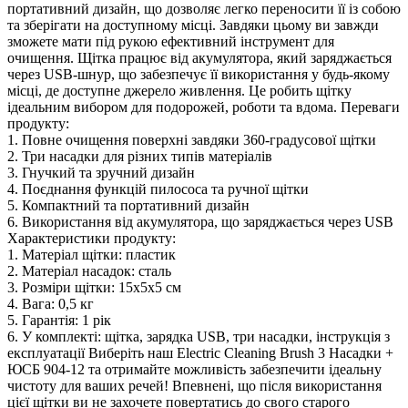
портативний дизайн, що дозволяє легко переносити її із собою
та зберігати на доступному місці. Завдяки цьому ви завжди
зможете мати під рукою ефективний інструмент для
очищення. Щітка працює від акумулятора, який заряджається
через USB-шнур, що забезпечує її використання у будь-якому
місці, де доступне джерело живлення. Це робить щітку
ідеальним вибором для подорожей, роботи та вдома. Переваги
продукту:
1. Повне очищення поверхні завдяки 360-градусової щітки
2. Три насадки для різних типів матеріалів
3. Гнучкий та зручний дизайн
4. Поєднання функцій пилососа та ручної щітки
5. Компактний та портативний дизайн
6. Використання від акумулятора, що заряджається через USB
Характеристики продукту:
1. Матеріал щітки: пластик
2. Матеріал насадок: сталь
3. Розміри щітки: 15x5x5 см
4. Вага: 0,5 кг
5. Гарантія: 1 рік
6. У комплекті: щітка, зарядка USB, три насадки, інструкція з
експлуатації Виберіть наш Electric Cleaning Brush 3 Насадки +
ЮСБ 904-12 та отримайте можливість забезпечити ідеальну
чистоту для ваших речей! Впевнені, що після використання
цієї щітки ви не захочете повертатись до свого старого