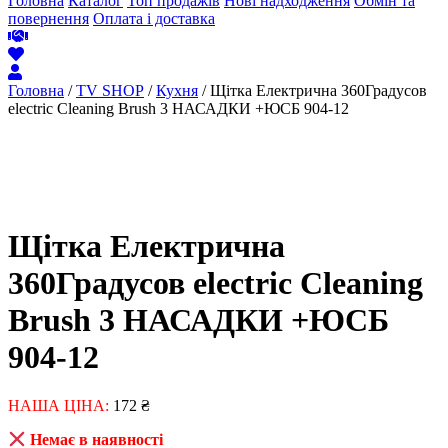
Головна
Каталог
Топ продажів
Нові надходження
Обмін та
повернення
Оплата і доставка
Головна
/
TV SHOP
/
Кухня
/ Щітка Електрична 360Градусов
electric Cleaning Brush 3 НАСАДКИ +ЮСБ 904-12
Щітка Електрична
360Градусов electric Cleaning
Brush 3 НАСАДКИ +ЮСБ
904-12
НАША ЦІНА:
172
₴
Немає в наявності