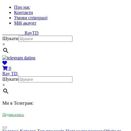
Про нас
Контакти
Умови співпраці
Мій акаунт
Ray
TD
Шукати
×
0
Ray
TD
Шукати
×
Ми в Телеграм:
Підписатись