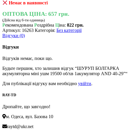
Немає в наявності
ОПТОВА ЦІНА:
657 грн.
(Дійсна від 6-ти одиниць)
Р
екомендована
Р
оздрібна
Ц
іна:
822 грн.
Артикул:
16263
Категорія:
Без категорії
Відгуки (0)
Відгуки
Відгуків немає, поки що.
Будьте першим, хто залишив відгук “ШУРУП БОЛГАРКА
акумуляторна міні ушм 19500 об/хв 1акумулятор AND 40-29”“
Для публікації відгуку вам необхідно
увійти
.
RAY-TD
Дропайте, що завгодно!
м. Одеса, вул. Базова 10
raytd@ukr.net