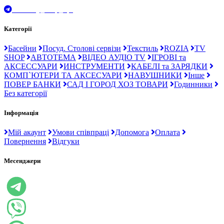
t.me/Ray_drop_opt
Категорії
Басейни
Посуд. Столові сервізи
Текстиль
ROZIA
TV
SHOP
АВТОТЕМА
ВІДЕО АУДІО TV
ІГРОВІ та
АКСЕССУАРИ
ИНСТРУМЕНТИ
КАБЕЛІ та ЗАРЯДКИ
КОМП`ЮТЕРИ ТА АКСЕСУАРИ
НАВУШНИКИ
Інше
ПОВЕР БАНКИ
САД І ГОРОД ХОЗ ТОВАРИ
Годинники
Без категорії
Інформація
Мій акаунт
Умови співпраці
Допомога
Оплата
Повернення
Відгуки
Месенджери