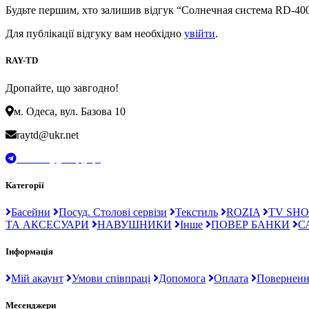
Будьте першим, хто залишив відгук “Солнечная система RD-40
Для публікації відгуку вам необхідно
увійти
.
RAY-TD
Дропайте, що завгодно!
м. Одеса, вул. Базова 10
raytd@ukr.net
t.me/Ray_drop_opt
Категорії
Басейни
Посуд. Столові сервізи
Текстиль
ROZIA
TV SHO
ТА АКСЕСУАРИ
НАВУШНИКИ
Інше
ПОВЕР БАНКИ
С
Інформація
Мій акаунт
Умови співпраці
Допомога
Оплата
Поверненн
Месенджери