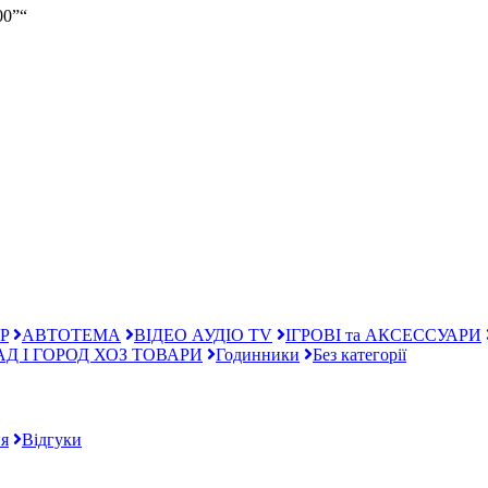
00”“
P
АВТОТЕМА
ВІДЕО АУДІО TV
ІГРОВІ та АКСЕССУАРИ
АД І ГОРОД ХОЗ ТОВАРИ
Годинники
Без категорії
я
Відгуки