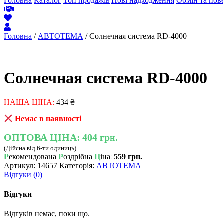
Головна
Каталог
Топ продажів
Нові надходження
Обмін та пов
Головна
/
АВТОТЕМА
/ Солнечная система RD-4000
Солнечная система RD-4000
НАША ЦІНА:
434
₴
Немає в наявності
ОПТОВА ЦІНА:
404 грн.
(Дійсна від 6-ти одиниць)
Р
екомендована
Р
оздрібна
Ц
іна:
559 грн.
Артикул:
14657
Категорія:
АВТОТЕМА
Відгуки (0)
Відгуки
Відгуків немає, поки що.