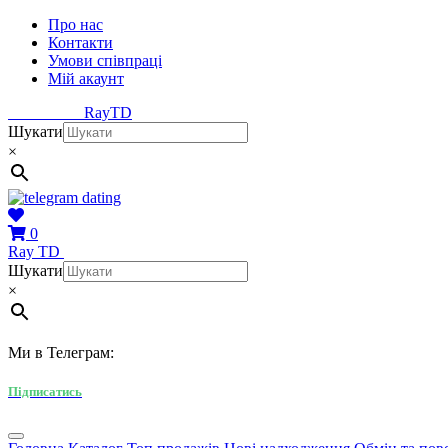
Про нас
Контакти
Умови співпраці
Мій акаунт
Ray
TD
Шукати
×
0
Ray
TD
Шукати
×
Ми в Телеграм:
Підписатись