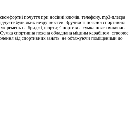
скомфортні почуття при носінні ключів, телефону, mp3-плеєра
відчуєте будь-яких незручностей. Зручності поясної спортивної
ь як ремень на бриджі, шорти; Спортивна сумка пояса виконана
я; Сумка спортивна поясна обладнана міцним карабіном, створює
оволення від спортивних занять, не обтяжуючи поміщеними до