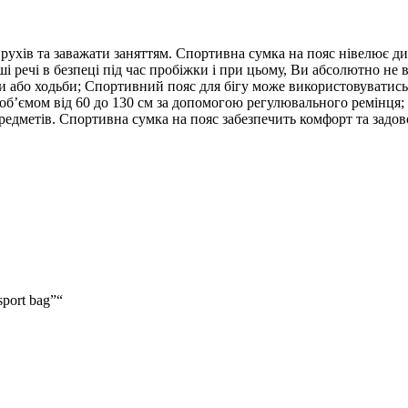
рухів та заважати заняттям. Спортивна сумка на пояс нівелює ди
і речі в безпеці під час пробіжки і при цьому, Ви абсолютно не 
ки або ходьби; Спортивний пояс для бігу може використовуватис
ії об’ємом від 60 до 130 см за допомогою регулювального ремінц
предметів. Спортивна сумка на пояс забезпечить комфорт та зад
port bag”“