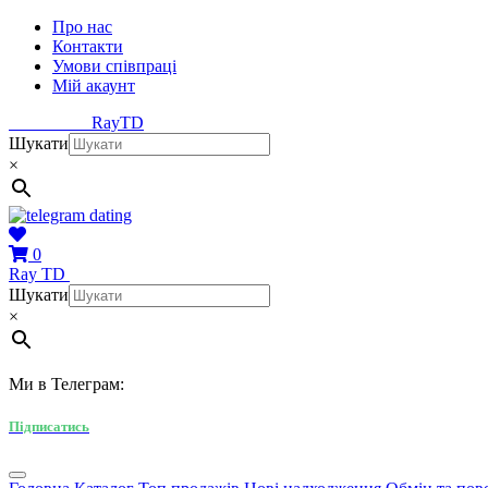
Про нас
Контакти
Умови співпраці
Мій акаунт
Ray
TD
Шукати
×
0
Ray
TD
Шукати
×
Ми в Телеграм:
Підписатись