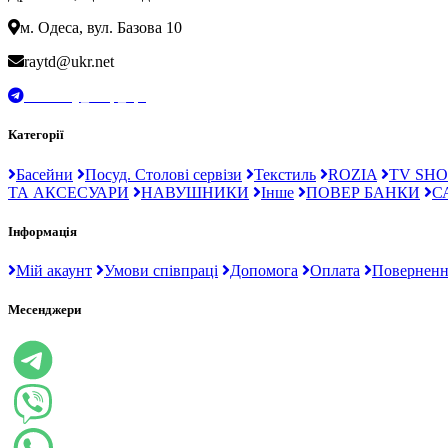
м. Одеса, вул. Базова 10
raytd@ukr.net
t.me/Ray_drop_opt
Категорії
Басейни
Посуд. Столові сервізи
Текстиль
ROZIA
TV SHO
ТА АКСЕСУАРИ
НАВУШНИКИ
Інше
ПОВЕР БАНКИ
С
Інформація
Мій акаунт
Умови співпраці
Допомога
Оплата
Поверненн
Месенджери