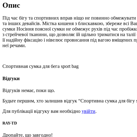
Опис
Під час бігу та спортивних вправ ніщо не повинно обмежувати 
та інших девайсів. Містка кишеня з блискавкою, збереже всі Ваш
сумки Носіння поясної сумки не обмежує рухів під час пробіж
з стрейчевої тканини, що дозволяє їй щільно триматися на тал
її надійну фіксацію і нівелює провисання під вагою вміщених 
неї речами.
Спортивная сумка для бега sport bag
Відгуки
Відгуків немає, поки що.
Будьте першим, хто залишив відгук “Спортивна сумка для бігу s
Для публікації відгуку вам необхідно
увійти
.
RAY-TD
Дропайте, що завгодно!