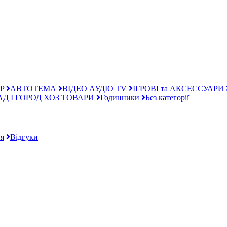
P
АВТОТЕМА
ВІДЕО АУДІО TV
ІГРОВІ та АКСЕССУАРИ
АД І ГОРОД ХОЗ ТОВАРИ
Годинники
Без категорії
я
Відгуки