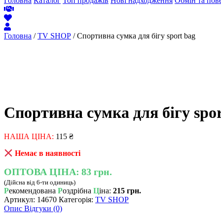
Головна
Каталог
Топ продажів
Нові надходження
Обмін та пов
Головна
/
TV SHOP
/ Спортивна сумка для бігу sport bag
Спортивна сумка для бігу spor
НАША ЦІНА:
115
₴
Немає в наявності
ОПТОВА ЦІНА:
83 грн.
(Дійсна від 6-ти одиниць)
Р
екомендована
Р
оздрібна
Ц
іна:
215 грн.
Артикул:
14670
Категорія:
TV SHOP
Опис
Відгуки (0)