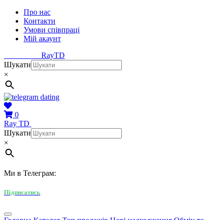
Про нас
Контакти
Умови співпраці
Мій акаунт
Ray
TD
Шукати
×
0
Ray
TD
Шукати
×
Ми в Телеграм:
Підписатись