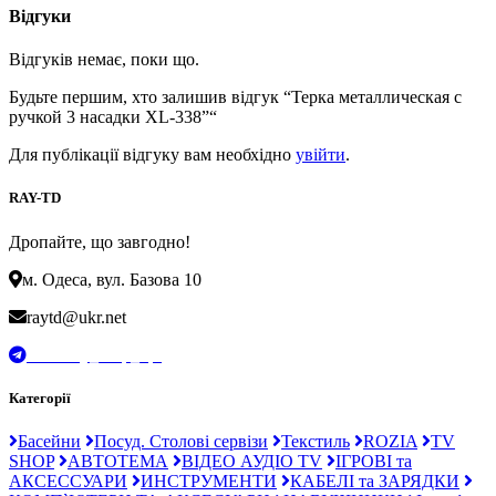
Відгуки
Відгуків немає, поки що.
Будьте першим, хто залишив відгук “Терка металлическая с
ручкой 3 насадки XL-338”“
Для публікації відгуку вам необхідно
увійти
.
RAY-TD
Дропайте, що завгодно!
м. Одеса, вул. Базова 10
raytd@ukr.net
t.me/Ray_drop_opt
Категорії
Басейни
Посуд. Столові сервізи
Текстиль
ROZIA
TV
SHOP
АВТОТЕМА
ВІДЕО АУДІО TV
ІГРОВІ та
АКСЕССУАРИ
ИНСТРУМЕНТИ
КАБЕЛІ та ЗАРЯДКИ