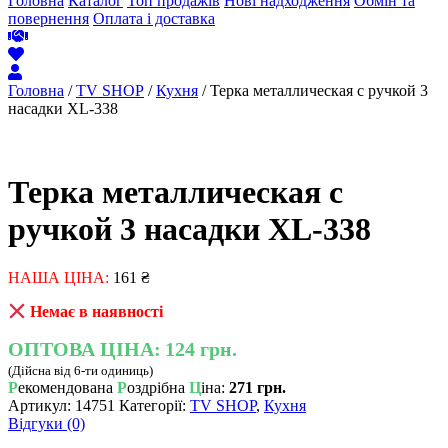
Головна
Каталог
Топ продажів
Нові надходження
Обмін та
повернення
Оплата і доставка
Головна
/
TV SHOP
/
Кухня
/ Терка металлическая с ручкой 3
насадки XL-338
Терка металлическая с
ручкой 3 насадки XL-338
НАША ЦІНА:
161
₴
Немає в наявності
ОПТОВА ЦІНА:
124 грн.
(Дійсна від 6-ти одиниць)
Р
екомендована
Р
оздрібна
Ц
іна:
271 грн.
Артикул:
14751
Категорії:
TV SHOP
,
Кухня
Відгуки (0)