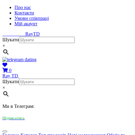
Про нас
Контакти
Умови співпраці
Мій акаунт
Ray
TD
Шукати
×
0
Ray
TD
Шукати
×
Ми в Телеграм:
Підписатись