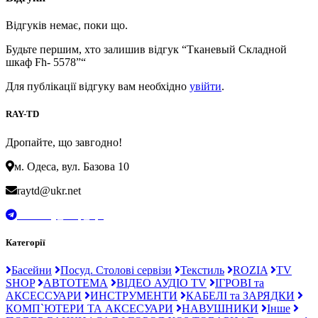
Відгуків немає, поки що.
Будьте першим, хто залишив відгук “Тканевый Складной
шкаф Fh- 5578”“
Для публікації відгуку вам необхідно
увійти
.
RAY-TD
Дропайте, що завгодно!
м. Одеса, вул. Базова 10
raytd@ukr.net
t.me/Ray_drop_opt
Категорії
Басейни
Посуд. Столові сервізи
Текстиль
ROZIA
TV
SHOP
АВТОТЕМА
ВІДЕО АУДІО TV
ІГРОВІ та
АКСЕССУАРИ
ИНСТРУМЕНТИ
КАБЕЛІ та ЗАРЯДКИ
КОМП`ЮТЕРИ ТА АКСЕСУАРИ
НАВУШНИКИ
Інше