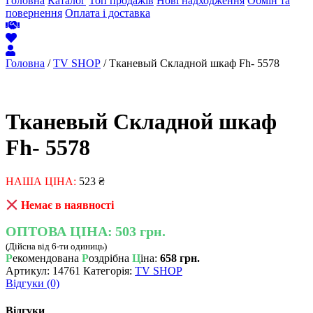
Головна
Каталог
Топ продажів
Нові надходження
Обмін та
повернення
Оплата і доставка
Головна
/
TV SHOP
/ Тканевый Складной шкаф Fh- 5578
Тканевый Складной шкаф
Fh- 5578
НАША ЦІНА:
523
₴
Немає в наявності
ОПТОВА ЦІНА:
503 грн.
(Дійсна від 6-ти одиниць)
Р
екомендована
Р
оздрібна
Ц
іна:
658 грн.
Артикул:
14761
Категорія:
TV SHOP
Відгуки (0)
Відгуки