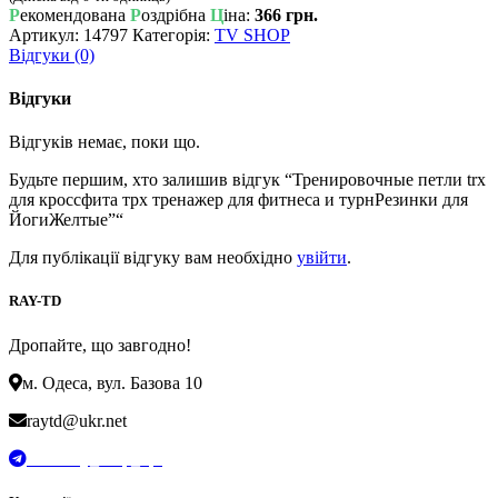
Р
екомендована
Р
оздрібна
Ц
іна:
366 грн.
Артикул:
14797
Категорія:
TV SHOP
Відгуки (0)
Відгуки
Відгуків немає, поки що.
Будьте першим, хто залишив відгук “Тренировочные петли trx
для кроссфита трх тренажер для фитнеса и турнРезинки для
ЙогиЖелтые”“
Для публікації відгуку вам необхідно
увійти
.
RAY-TD
Дропайте, що завгодно!
м. Одеса, вул. Базова 10
raytd@ukr.net
t.me/Ray_drop_opt