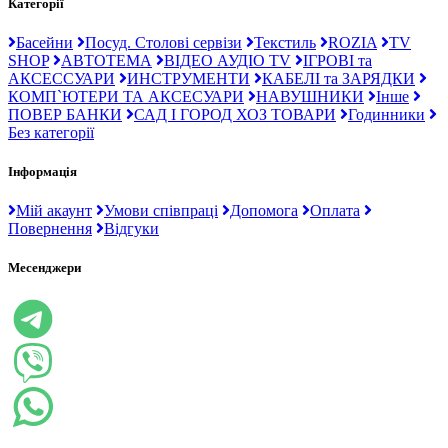
Категорії
Басейни
Посуд. Столові сервізи
Текстиль
ROZIA
TV
SHOP
АВТОТЕМА
ВІДЕО АУДІО TV
ІГРОВІ та
АКСЕССУАРИ
ИНСТРУМЕНТИ
КАБЕЛІ та ЗАРЯДКИ
КОМП`ЮТЕРИ ТА АКСЕСУАРИ
НАВУШНИКИ
Інше
ПОВЕР БАНКИ
САД І ГОРОД ХОЗ ТОВАРИ
Годинники
Без категорії
Інформація
Мій акаунт
Умови співпраці
Допомога
Оплата
Повернення
Відгуки
Месенджери