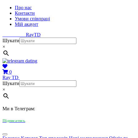
Про нас
Контакти
Умови співпраці
Мій акаунт
Ray
TD
Шукати
×
0
Ray
TD
Шукати
×
Ми в Телеграм:
Підписатись