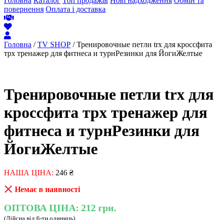
Головна
Каталог
Топ продажів
Нові надходження
Обмін та
повернення
Оплата і доставка
Головна
/
TV SHOP
/ Тренировочные петли trx для кроссфита
трх тренажер для фитнеса и турнРезинки для ЙогиЖелтые
Тренировочные петли trx для
кроссфита трх тренажер для
фитнеса и турнРезинки для
ЙогиЖелтые
НАША ЦІНА:
246
₴
Немає в наявності
ОПТОВА ЦІНА:
212 грн.
(Дійсна від 6-ти одиниць)