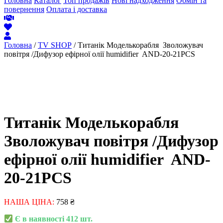
Головна
Каталог
Топ продажів
Нові надходження
Обмін та
повернення
Оплата і доставка
Головна
/
TV SHOP
/ Титанік Моделькорабля Зволожувач
повітря /Дифузор ефірної олії humidifier AND-20-21PCS
Титанік Моделькорабля
Зволожувач повітря /Дифузор
ефірної олії humidifier AND-
20-21PCS
НАША ЦІНА:
758
₴
Є в наявності 412 шт.