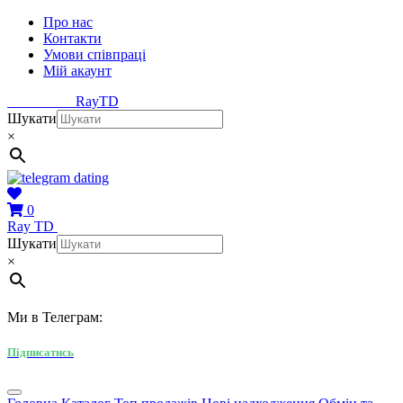
Про нас
Контакти
Умови співпраці
Мій акаунт
Ray
TD
Шукати
×
0
Ray
TD
Шукати
×
Ми в Телеграм:
Підписатись