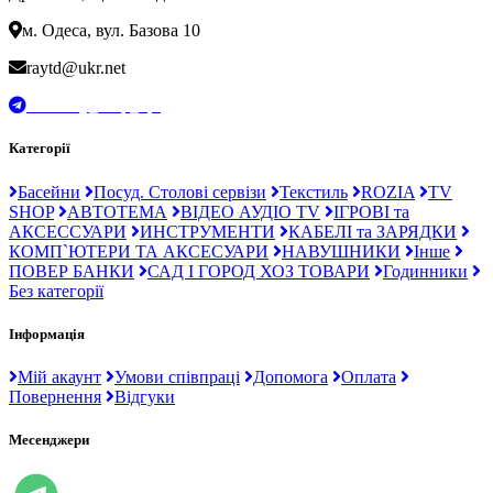
м. Одеса, вул. Базова 10
raytd@ukr.net
t.me/Ray_drop_opt
Категорії
Басейни
Посуд. Столові сервізи
Текстиль
ROZIA
TV
SHOP
АВТОТЕМА
ВІДЕО АУДІО TV
ІГРОВІ та
АКСЕССУАРИ
ИНСТРУМЕНТИ
КАБЕЛІ та ЗАРЯДКИ
КОМП`ЮТЕРИ ТА АКСЕСУАРИ
НАВУШНИКИ
Інше
ПОВЕР БАНКИ
САД І ГОРОД ХОЗ ТОВАРИ
Годинники
Без категорії
Інформація
Мій акаунт
Умови співпраці
Допомога
Оплата
Повернення
Відгуки
Месенджери