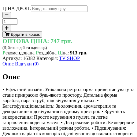
ЦІНА ДРОП:
Титанік
Моделькорабля
Зволожувач
Додати в кошик
повітря
ОПТОВА ЦІНА:
747 грн.
/
(Дійсна від 6-ти одиниць)
Дифузор
Р
екомендована
Р
оздрібна
Ц
іна:
913 грн.
ефірної
Артикул:
16382
Категорія:
TV SHOP
олії
Опис
Відгуки (0)
humidifier
AND-
Опис
20-
21PCS
кількість
• Ефектний дизайн: Унікальна ретро-форма привертає увагу та
стане прикрасою будь-якого простору. Детальна форма
корабля, пара з труб, підсвічування у вікнах. •
Багатофункціональність: Зволоження, ароматерапія та
декоративне підсвічування в одному пристрої. • Зручність
використання: Просте керування з пульта та легке
заправлення води та масел. • Два режими роботи: Безперервне
зволоження. Інтервальний режим роботи. • Підсвічування:
Декілька варіантів кольорів підсвічування дозволять створити