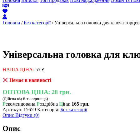
Головна
Каталог
Топ продажів
Нові надходження
Обмін та пов
Головна
/
Без категорії
/ Універсальна головка для ключа торце
Універсальна головка для клю
НАША ЦІНА:
55
₴
Немає в наявності
ОПТОВА ЦІНА:
28 грн.
(Дійсна від 6-ти одиниць)
Р
екомендована
Р
оздрібна
Ц
іна:
165 грн.
Артикул:
15659
Категорія:
Без категорії
Опис
Відгуки (0)
Опис