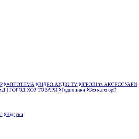
P
АВТОТЕМА
ВІДЕО АУДІО TV
ІГРОВІ та АКСЕССУАРИ
АД І ГОРОД ХОЗ ТОВАРИ
Годинники
Без категорії
я
Відгуки