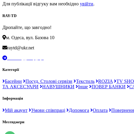
Для публікації відгуку вам необхідно
увійти
.
RAY-TD
Дропайте, що завгодно!
м. Одеса, вул. Базова 10
raytd@ukr.net
t.me/Ray_drop_opt
Категорії
Басейни
Посуд. Столові сервізи
Текстиль
ROZIA
TV SHO
ТА АКСЕСУАРИ
НАВУШНИКИ
Інше
ПОВЕР БАНКИ
С
Інформація
Мій акаунт
Умови співпраці
Допомога
Оплата
Поверненн
Месенджери