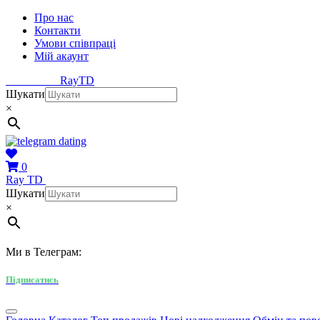
Про нас
Контакти
Умови співпраці
Мій акаунт
Ray
TD
Шукати
×
0
Ray
TD
Шукати
×
Ми в Телеграм:
Підписатись