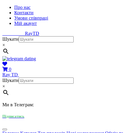
Про нас
Контакти
Умови співпраці
Мій акаунт
Ray
TD
Шукати
×
0
Ray
TD
Шукати
×
Ми в Телеграм:
Підписатись