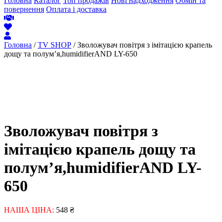
Головна
Каталог
Топ продажів
Нові надходження
Обмін та
повернення
Оплата і доставка
Головна
/
TV SHOP
/ Зволожувач повітря з імітацією крапель
дощу та полум’я,humidifierAND LY-650
Зволожувач повітря з
імітацією крапель дощу та
полум’я,humidifierAND LY-
650
НАША ЦІНА:
548
₴