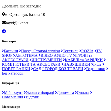
Дропайте, що завгодно!
м. Одеса, вул. Базова 10
raytd@ukr.net
t.me/Ray_drop_opt
Категорії
Басейни
Посуд. Столові сервізи
Текстиль
ROZIA
TV
SHOP
АВТОТЕМА
ВІДЕО АУДІО TV
ІГРОВІ та
АКСЕССУАРИ
ИНСТРУМЕНТИ
КАБЕЛІ та ЗАРЯДКИ
КОМП`ЮТЕРИ ТА АКСЕСУАРИ
НАВУШНИКИ
Інше
ПОВЕР БАНКИ
САД І ГОРОД ХОЗ ТОВАРИ
Годинники
Без категорії
Інформація
Мій акаунт
Умови співпраці
Допомога
Оплата
Повернення
Відгуки
Месенджери