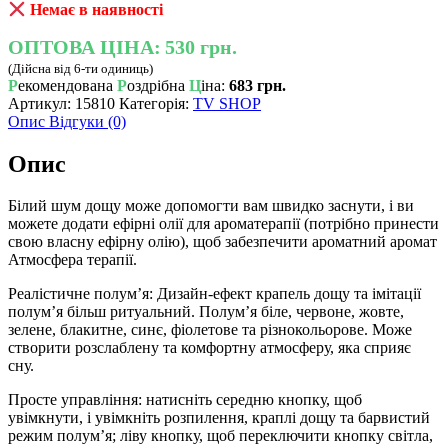
Немає в наявності
ОПТОВА ЦІНА:
530 грн.
(Дійсна від 6-ти одиниць)
Р
екомендована
Р
оздрібна
Ц
іна:
683 грн.
Артикул:
15810
Категорія:
TV SHOP
Опис
Відгуки (0)
Опис
Білий шум дощу може допомогти вам швидко заснути, і ви
можете додати ефірні олії для ароматерапії (потрібно принести
свою власну ефірну олію), щоб забезпечити ароматний аромат
Атмосфера терапії.
Реалістичне полум’я: Дизайн-ефект крапель дощу та імітації
полум’я більш ритуальний. Полум’я біле, червоне, жовте,
зелене, блакитне, синє, фіолетове та різнокольорове. Може
створити розслаблену та комфортну атмосферу, яка сприяє
сну.
Просте управління: натисніть середню кнопку, щоб
увімкнути, і увімкніть розпилення, краплі дощу та барвистий
режим полум’я; ліву кнопку, щоб переключити кнопку світла,