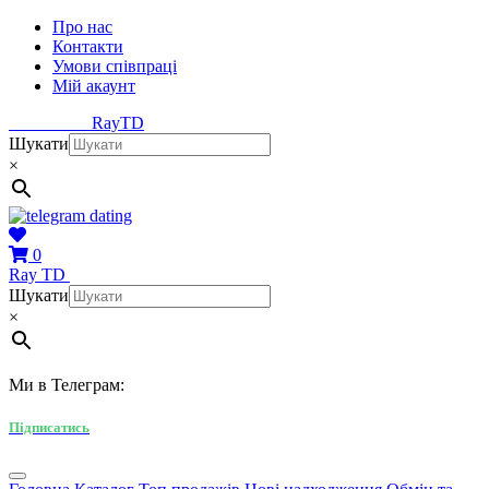
Про нас
Контакти
Умови співпраці
Мій акаунт
Ray
TD
Шукати
×
0
Ray
TD
Шукати
×
Ми в Телеграм:
Підписатись