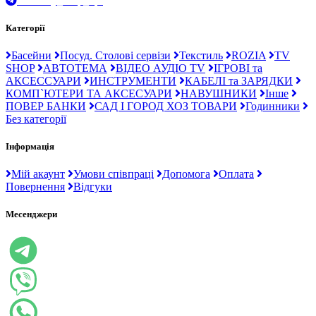
t.me/Ray_drop_opt
Категорії
Басейни
Посуд. Столові сервізи
Текстиль
ROZIA
TV
SHOP
АВТОТЕМА
ВІДЕО АУДІО TV
ІГРОВІ та
АКСЕССУАРИ
ИНСТРУМЕНТИ
КАБЕЛІ та ЗАРЯДКИ
КОМП`ЮТЕРИ ТА АКСЕСУАРИ
НАВУШНИКИ
Інше
ПОВЕР БАНКИ
САД І ГОРОД ХОЗ ТОВАРИ
Годинники
Без категорії
Інформація
Мій акаунт
Умови співпраці
Допомога
Оплата
Повернення
Відгуки
Месенджери