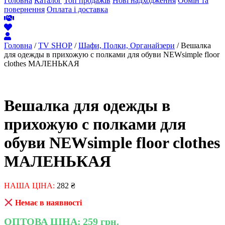
Головна
Каталог
Топ продажів
Нові надходження
Обмін та
повернення
Оплата і доставка
Головна
/
TV SHOP
/
Шафи, Полки, Органайзери
/ Вешалка
для одежды в прихожую с полками для обуви NEWsimple floor
clothes МАЛЕНЬКАЯ
Вешалка для одежды в
прихожую с полками для
обуви NEWsimple floor clothes
МАЛЕНЬКАЯ
НАША ЦІНА:
282
₴
Немає в наявності
ОПТОВА ЦІНА:
259 грн.