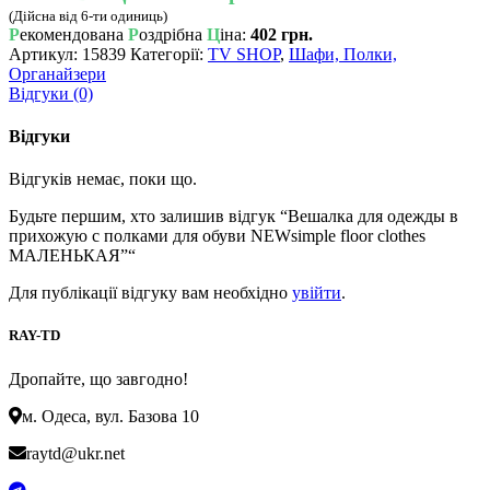
(Дійсна від 6-ти одиниць)
Р
екомендована
Р
оздрібна
Ц
іна:
402 грн.
Артикул:
15839
Категорії:
TV SHOP
,
Шафи, Полки,
Органайзери
Відгуки (0)
Відгуки
Відгуків немає, поки що.
Будьте першим, хто залишив відгук “Вешалка для одежды в
прихожую с полками для обуви NEWsimple floor clothes
МАЛЕНЬКАЯ”“
Для публікації відгуку вам необхідно
увійти
.
RAY-TD
Дропайте, що завгодно!
м. Одеса, вул. Базова 10
raytd@ukr.net