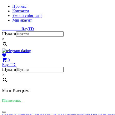
Про нас
Контакти
Умови співпраці
Мій акаунт
Ray
TD
Шукати
×
0
Ray
TD
Шукати
×
Ми в Телеграм:
Підписатись