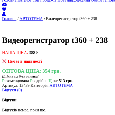
Головна
Каталог
Топ продажів
Нові надходження
Обмін та пов
Головна
/
АВТОТЕМА
/ Видеорегистратор t360 + 238
Видеорегистратор t360 + 238
НАША ЦІНА:
388
₴
Немає в наявності
ОПТОВА ЦІНА:
354 грн.
(Дійсна від 6-ти одиниць)
Р
екомендована
Р
оздрібна
Ц
іна:
513 грн.
Артикул:
13439
Категорія:
АВТОТЕМА
Відгуки (0)
Відгуки
Відгуків немає, поки що.