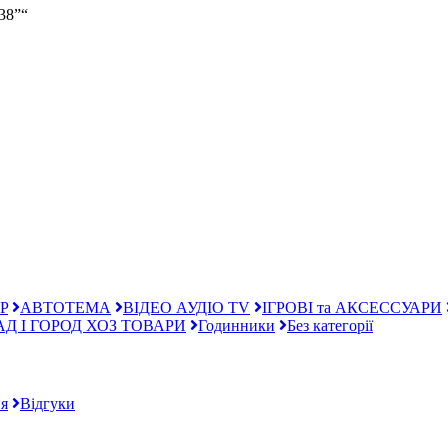
38”“
P
АВТОТЕМА
ВІДЕО АУДІО TV
ІГРОВІ та АКСЕССУАРИ
АД І ГОРОД ХОЗ ТОВАРИ
Годинники
Без категорії
я
Відгуки