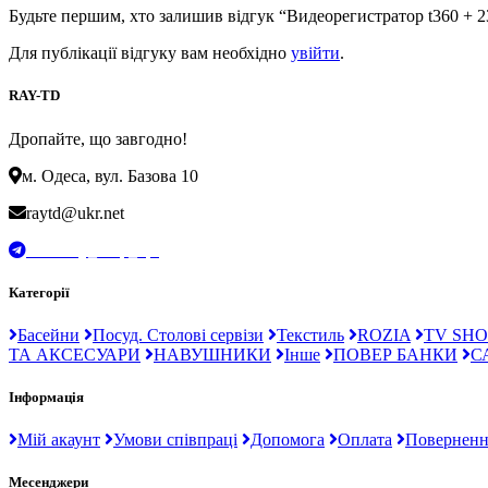
Будьте першим, хто залишив відгук “Видеорегистратор t360 + 2
Для публікації відгуку вам необхідно
увійти
.
RAY-TD
Дропайте, що завгодно!
м. Одеса, вул. Базова 10
raytd@ukr.net
t.me/Ray_drop_opt
Категорії
Басейни
Посуд. Столові сервізи
Текстиль
ROZIA
TV SHO
ТА АКСЕСУАРИ
НАВУШНИКИ
Інше
ПОВЕР БАНКИ
С
Інформація
Мій акаунт
Умови співпраці
Допомога
Оплата
Поверненн
Месенджери