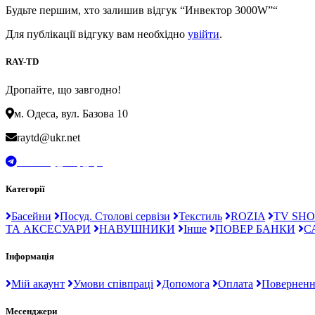
Будьте першим, хто залишив відгук “Инвектор 3000W”“
Для публікації відгуку вам необхідно
увійти
.
RAY-TD
Дропайте, що завгодно!
м. Одеса, вул. Базова 10
raytd@ukr.net
t.me/Ray_drop_opt
Категорії
Басейни
Посуд. Столові сервізи
Текстиль
ROZIA
TV SHO
ТА АКСЕСУАРИ
НАВУШНИКИ
Інше
ПОВЕР БАНКИ
С
Інформація
Мій акаунт
Умови співпраці
Допомога
Оплата
Поверненн
Месенджери