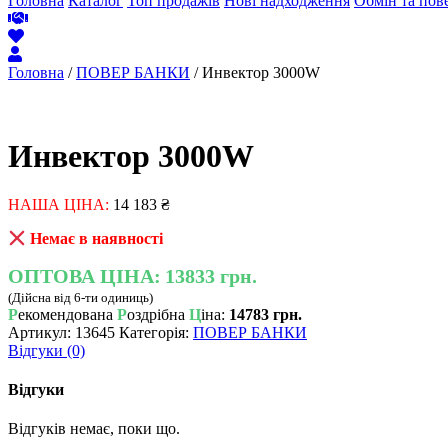
Головна
Каталог
Топ продажів
Нові надходження
Обмін та пов
Головна
/
ПОВЕР БАНКИ
/ Инвектор 3000W
Инвектор 3000W
НАША ЦІНА:
14 183
₴
Немає в наявності
ОПТОВА ЦІНА:
13833 грн.
(Дійсна від 6-ти одиниць)
Р
екомендована
Р
оздрібна
Ц
іна:
14783 грн.
Артикул:
13645
Категорія:
ПОВЕР БАНКИ
Відгуки (0)
Відгуки
Відгуків немає, поки що.