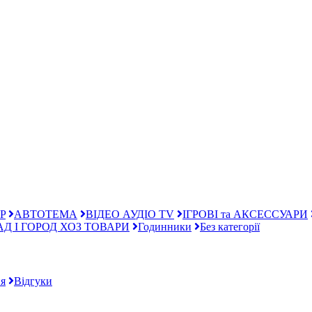
P
АВТОТЕМА
ВІДЕО АУДІО TV
ІГРОВІ та АКСЕССУАРИ
АД І ГОРОД ХОЗ ТОВАРИ
Годинники
Без категорії
я
Відгуки