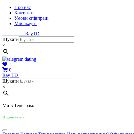
Про нас
Контакти
Умови співпраці
Мій акаунт
Ray
TD
Шукати
×
0
Ray
TD
Шукати
×
Ми в Телеграм:
Підписатись